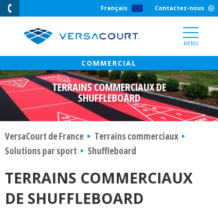
Skip
Français
Contactez-nous
to
Content
MENU
TERRAINS COMMERCIAUX DE
SHUFFLEBOARD
VersaCourt de France
Terrains commerciaux
Solutions par sport
Shuffleboard
TERRAINS COMMERCIAUX
DE SHUFFLEBOARD