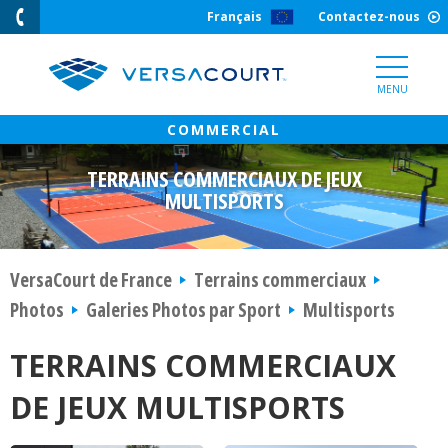
Skip
Français
Contactez-nous
to
Content
MENU
TERRAINS COMMERCIAUX DE JEUX
MULTISPORTS
VersaCourt de France
Terrains commerciaux
Photos
Galeries Photos par Sport
Multisports
TERRAINS COMMERCIAUX
DE JEUX MULTISPORTS