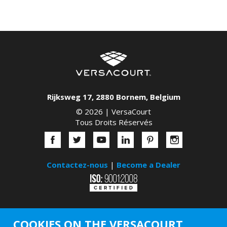
Rijksweg 17
,
2880
Bornem
,
Belgium
© 2026 |
VersaCourt
Tous Droits Réservés
Contactez-nous
|
Become a Dealer
COOKIES ON THE VERSACOURT