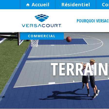
Skip
Accueil
Résidentiel
Co
to
Content
POURQUOI VERSA
TERRAI