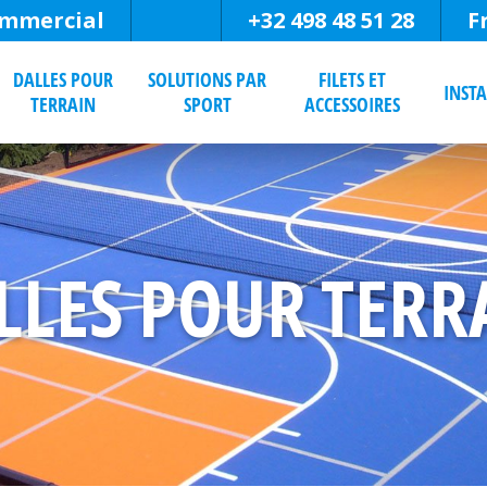
mmercial
+32 498 48 51 28
F
DALLES POUR
SOLUTIONS PAR
FILETS ET
INST
TERRAIN
SPORT
ACCESSOIRES
LLES POUR TERR