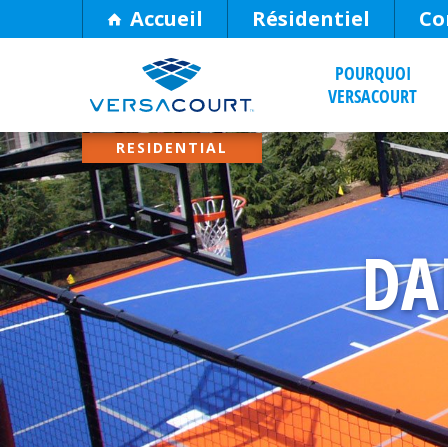
Skip
Accueil
Résidentiel
Co
to
POURQUOI
Content
VERSACOURT
DA